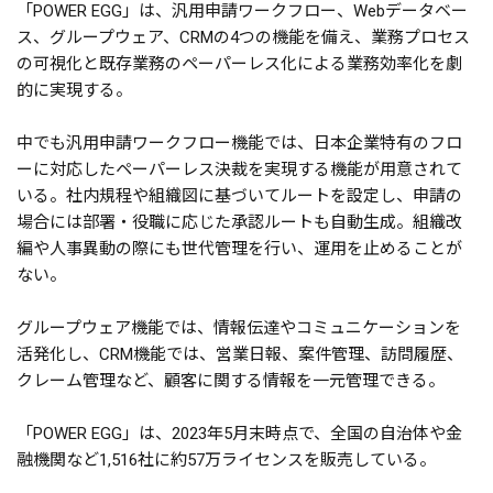
「POWER EGG」は、汎用申請ワークフロー、Webデータベー
ス、グループウェア、CRMの4つの機能を備え、業務プロセス
の可視化と既存業務のペーパーレス化による業務効率化を劇
的に実現する。
中でも汎用申請ワークフロー機能では、日本企業特有のフロ
ーに対応したペーパーレス決裁を実現する機能が用意されて
いる。社内規程や組織図に基づいてルートを設定し、申請の
場合には部署・役職に応じた承認ルートも自動生成。組織改
編や人事異動の際にも世代管理を行い、運用を止めることが
ない。
グループウェア機能では、情報伝達やコミュニケーションを
活発化し、CRM機能では、営業日報、案件管理、訪問履歴、
クレーム管理など、顧客に関する情報を一元管理できる。
「POWER EGG」は、2023年5月末時点で、全国の自治体や金
融機関など1,516社に約57万ライセンスを販売している。