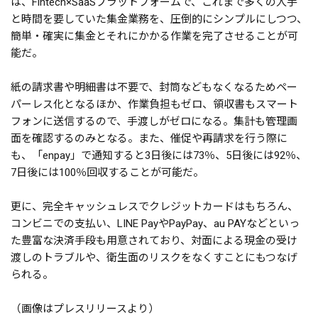
は、Fintech×SaaSプラットフォームで、これまで多くの人手
と時間を要していた集金業務を、圧倒的にシンプルにしつつ、
簡単・確実に集金とそれにかかる作業を完了させることが可
能だ。
紙の請求書や明細書は不要で、封筒などもなくなるためペー
パーレス化となるほか、作業負担もゼロ、領収書もスマート
フォンに送信するので、手渡しがゼロになる。集計も管理画
面を確認するのみとなる。また、催促や再請求を行う際に
も、「enpay」で通知すると3日後には73％、5日後には92％、
7日後には100％回収することが可能だ。
更に、完全キャッシュレスでクレジットカードはもちろん、
コンビニでの支払い、LINE PayやPayPay、au PAYなどといっ
た豊富な決済手段も用意されており、対面による現金の受け
渡しのトラブルや、衛生面のリスクをなくすことにもつなげ
られる。
（画像はプレスリリースより）