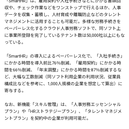
「SmartHR」は、雇用契約や入社手続きなどにかかる書類回
収や、チェック作業などをワンストップで行えるほか、人事
データを収集・蓄積し、人材育成や離職防止などのタレント
マネジメントに活用することも可能だ。多様な労務手続きを
ペーパーレス化するクラウド人事労務ソフトで、同ソフト上
に事業所登録を完了しているテナント数は50,000社以上にもな
っている。
「SmartHR」の導入によるペーパーレス化で、「入社手続き」
にかかる時間を導入前比76％削減、「雇用契約」にかかる時
間を66％削減、「年末調整」にかかる時間を87％削減するな
ど、大幅な工数削減（同ソフト利用企業の利用状況、従業員
構成比などを参考に、1,000人規模の企業を想定して算出）に
寄与する。
なお、新機能「スキル管理」は、「人事労務エッセンシャル
プラン」や「HRストラテジープラン」、「タレントマネジメ
ントプラン」を契約中の企業が利用可能だ。