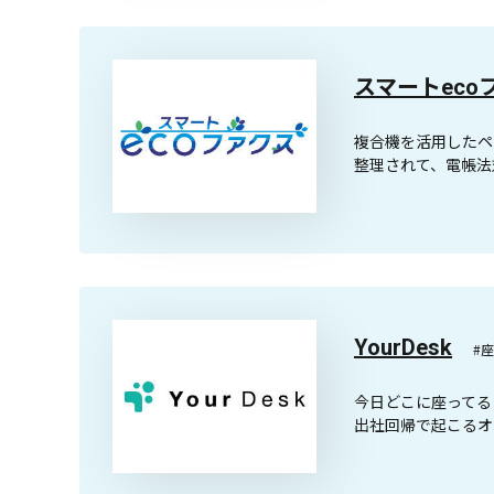
スマートeco
複合機を活用したペ
整理されて、電帳法
YourDesk
#
今日どこに座ってる
出社回帰で起こるオ