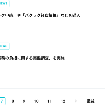
EWS
ラク申請」や「バクラク経費精算」などを導入
EWS
保健業務の負担に関する実態調査」を実施
7
8
9
10
11
12
最後