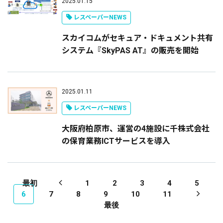
2025.01.15
レスペーパーNEWS
スカイコムがセキュア・ドキュメント共有
システム『SkyPAS AT』の販売を開始
2025.01.11
レスペーパーNEWS
大阪府柏原市、運営の4施設に千株式会社
の保育業務ICTサービスを導入
最初
1
2
3
4
5
6
7
8
9
10
11
最後