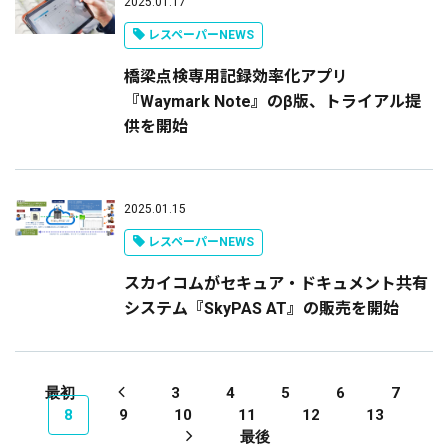
2025.01.17
レスペーパーNEWS
橋梁点検専用記録効率化アプリ
『Waymark Note』のβ版、トライアル提
供を開始
2025.01.15
レスペーパーNEWS
スカイコムがセキュア・ドキュメント共有
システム『SkyPAS AT』の販売を開始
最初
3
4
5
6
7
8
9
10
11
12
13
最後